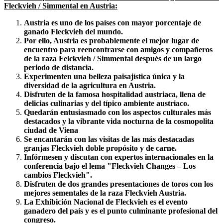
Fleckvieh / Simmental en Austria:
Austria es uno de los países con mayor porcentaje de
ganado Fleckvieh del mundo.
Por ello, Austria es probablemente el mejor lugar de
encuentro para reencontrarse con amigos y compañeros
de la raza Felckvieh / Simmental después de un largo
periodo de distancia.
Experimenten una belleza paisajística única y la
diversidad de la agricultura en Austria.
Disfruten de la famosa hospitalidad austriaca, llena de
delicias culinarias y del típico ambiente austriaco.
Quedarán entusiasmado con los aspectos culturales más
destacados y la vibrante vida nocturna de la cosmopolita
ciudad de Viena
Se encantarán con las visitas de las más destacadas
granjas Fleckvieh doble propósito y de carne.
Infórmesen y discutan con expertos internacionales en la
conferencia bajo el lema "Fleckvieh Changes – Los
cambios Fleckvieh".
Disfruten de dos grandes presentaciones de toros con los
mejores sementales de la raza Fleckvieh Austria.
La Exhibición Nacional de Fleckvieh es el evento
ganadero del país y es el punto culminante profesional del
congreso.