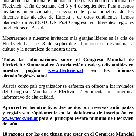
una audiencia nacional e internacional en la Exhibición Nacional de
Fleckvieh, el fin de semana del 3 y 4 de septiembre. Para nuestros
invitados internacionales, especialmente para aquellos de los
rincones más alejados de Europa y de otros continentes, hemos
planeado un AGROTOUR Post-Congreso en diferentes regiones
productoras en Austria.
Mostraremos a nuestros invitados más granjas líderes en la cría de
Fleckvieh hasta el 8 de septiembre. Tampoco se descuidará la
cultura y la naturaleza de nuestra tierra.
Todas las informaciones sobre el Congreso Mundial de
Fleckvieh / Simmental en Austria están desde ya disponibles en
nuestra página
www.fleckvieh.at
en los idiomas
alemán/inglés/español.
Austria como país organizador se esfuerza en ofrecer a los invitados
del Congreso Mundial de Fleckvieh / Simmental un programa
informativo de alta calidad.
Aprovechen los atractivos descuentos por reservas anticipadas
y regístresen rápidamente en la plataforma de inscripción en
www.fleckvieh.at
para el principal evento mundial de Fleckvieh
del año.
10 razones por las que tienen que estar en el Congreso Mundial