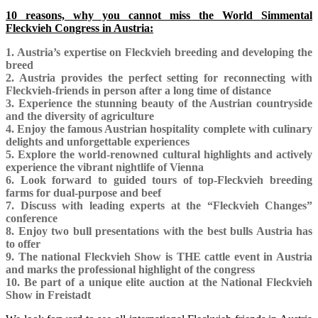
10 reasons, why you cannot miss the World Simmental
Fleckvieh Congress in Austria:
1. Austria’s expertise on Fleckvieh breeding and developing the
breed
2. Austria provides the perfect setting for reconnecting with
Fleckvieh-friends in person after a long time of distance
3.
E
xperience the stunning beauty of the Austrian countryside
and the diversity of agriculture
4. Enjoy the famous Austrian hospitality complete with culinary
delights and unforgettable experiences
5. Explore the world-renowned cultural highlights and actively
experience the vibrant nightlife of Vienna
6. Look forward to guided tours of top-Fleckvieh breeding
farms for dual-purpose and beef
7. Discuss with leading experts at the “Fleckvieh Changes”
conference
8. Enjoy two bull presentations with the best bulls Austria has
to offer
9. The national Fleckvieh Show is THE cattle event in Austria
and marks the professional highlight of the congress
10. Be part of a unique elite auction at the National Fleckvieh
Show in Freistadt