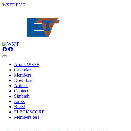
WSFF
EVF
About WSFF
Calendar
Members
Download
Articles
Contact
Simbrah
Links
Breed
FLECKSCORE
Members-test