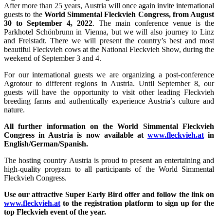
After more than 25 years, Austria will once again invite international
guests to the
World Simmental Fleckvieh Congress, from August
30 to September 4, 2022
. The main conference venue is the
Parkhotel Schönbrunn in Vienna, but we will also journey to Linz
and Freistadt. There we will present the country’s best and most
beautiful Fleckvieh cows at the National Fleckvieh Show, during the
weekend of September 3 and 4.
For our international guests we are organizing a post-conference
Agrotour to different regions in Austria. Until September 8, our
guests will have the opportunity to visit other leading Fleckvieh
breeding farms and authentically experience Austria’s culture and
nature.
All further information on the World Simmental Fleckvieh
Congress in Austria is now available at
www.fleckvieh.at
in
English/German/Spanish.
The hosting country Austria is proud to present an entertaining and
high-quality program to all participants of the World Simmental
Fleckvieh Congress.
Use our attractive Super Early Bird offer and follow the link on
www.fleckvieh.at
to the registration platform to sign up for the
top Fleckvieh event of the year.